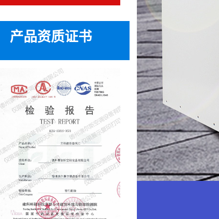
产品资质证书