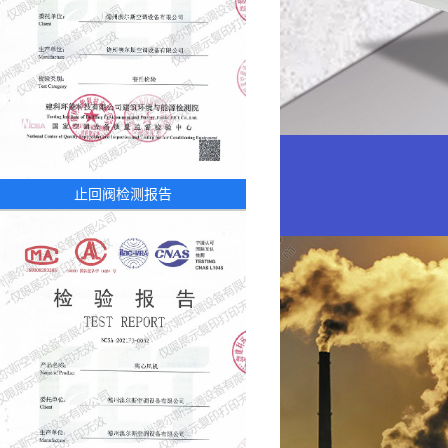
止回阀检测报告