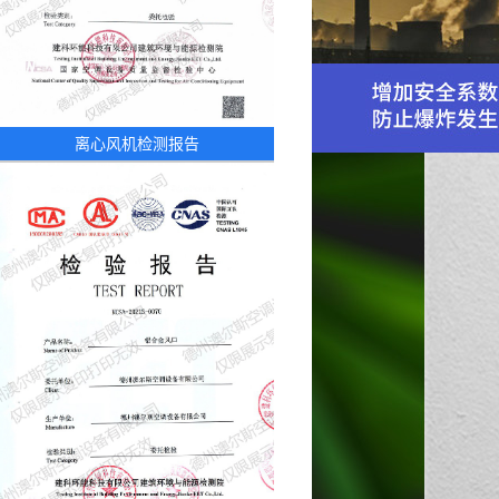
离心风机检测报告