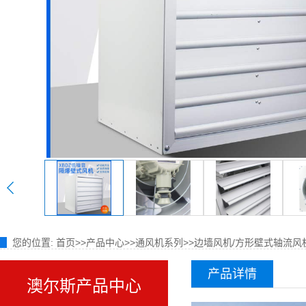
您的位置:
首页
>>
产品中心
>>
通风机系列
>>
边墙风机/方形壁式轴流风
产品详情
澳尔斯产品中心