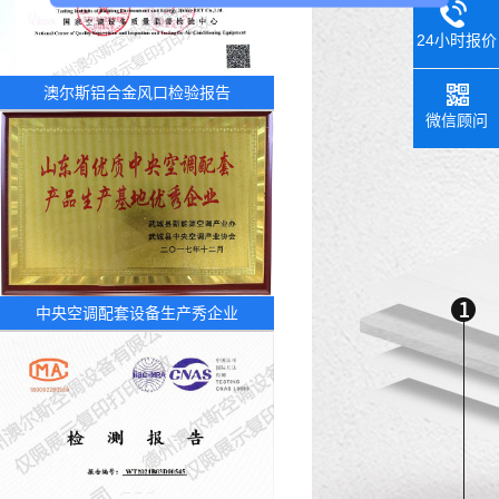
24小时报价
电话
澳尔斯铝合金风口检验报告
微信顾问
中央空调配套设备生产秀企业