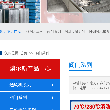
您是不是在找:
通风机系列
阀门系列
风机盘管系列
排烟风机箱系
您的位置:
首页
阀门系列
>>
阀门系列
澳尔斯产品中心
温馨提示：您好，我们保
通风机系列
价，电话：1775347171
阀门系列