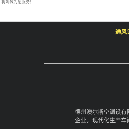
将竭诚为您服务！
通风
德州澳尔斯空调设有
企业。现代化生产车