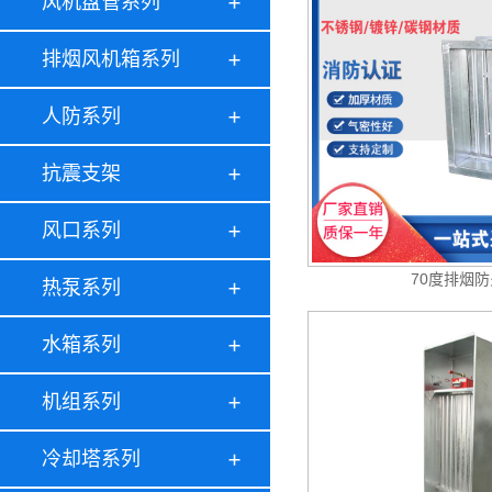
风机盘管系列
排烟风机箱系列
人防系列
抗震支架
风口系列
70度排烟
热泵系列
水箱系列
机组系列
冷却塔系列