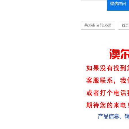
微信顾问
板式排烟
共36条 当前1/5页
首页