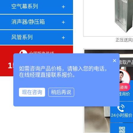
空气幕系列
消声器/静压箱
风管系列
正压送风
全国服务热线
×
索取产
156-2122-6222
如需咨询产品价格，请输入您的电话，
在线经理直接联系报价。
现在咨询
稍后再说
在线询价
24小时报价
电话