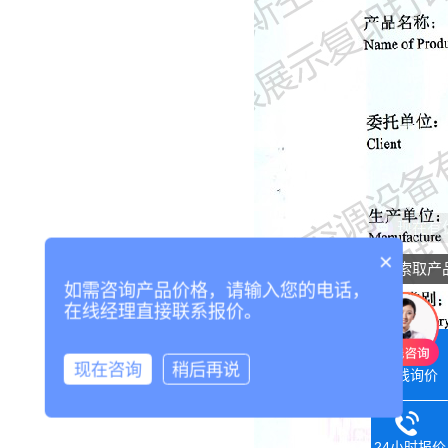
现在有
×
索取产
如需咨询产品价格，请输入您的电话，
在线经理直接联系报价。
现在咨询
稍后再说
在线询价
24小时报价