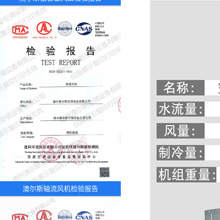
澳尔斯轴流风机检验报告