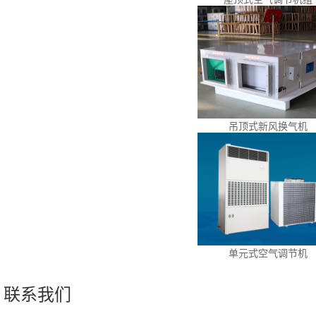
吊顶式新风换气机
单元式空气调节机
联系我们