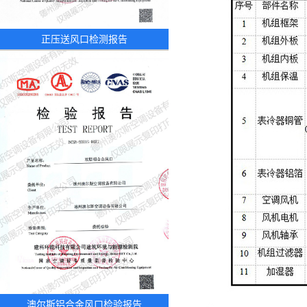
正压送风口检测报告
澳尔斯铝合金风口检验报告