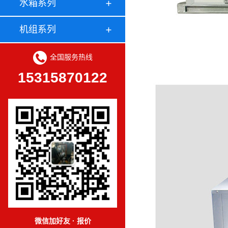
水箱系列
机组系列
全国服务热线
15315870122
微信加好友 · 报价