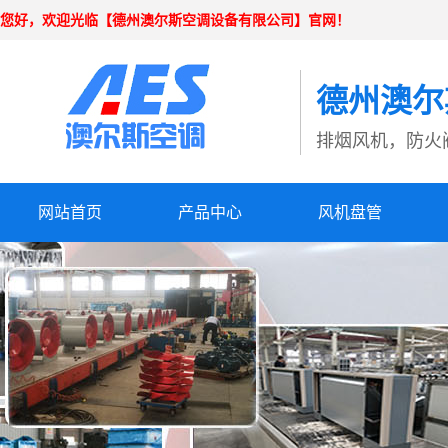
您好，欢迎光临【德州澳尔斯空调设备有限公司】官网！
德州澳尔
排烟风机，防火
网站首页
产品中心
风机盘管