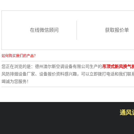
在线微信顾问
获取报价单
如何购买我们的产品？
您正在浏览的是：德州澳尔斯空调设备有限公司生产的
吊顶式新风换气
风防排烟设备厂家、设备报价资料感兴趣，可以立即拨打电话和我们联
竭诚为您服务！
通风