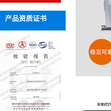
产品资质证书