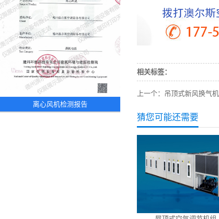
相关标签：
上一个：
吊顶式新风换气机
离心风机检测报告
猜您可能还需要
屋顶式空气调节机组