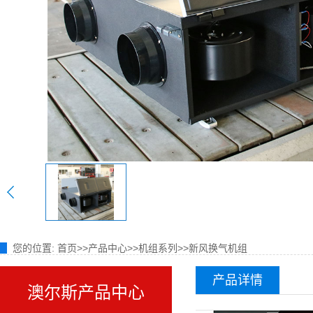
您的位置:
首页
>>
产品中心
>>
机组系列
>>
新风换气机组
产品详情
澳尔斯产品中心