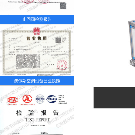
止回阀检测报告
澳尔斯空调设备营业执照