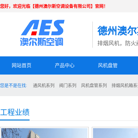
您好，欢迎光临【德州澳尔斯空调设备有限公司】官网！
德州澳尔
排烟风机，防火
网站首页
产品中心
风机盘管
您是不是在找:
通风机系列
阀门系列
风机盘管系列
排烟风机箱系
工程业绩