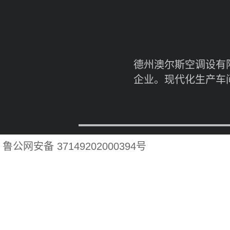
德州澳尔斯空调设有
企业。现代化生产车
鲁公网安备 37149202000394号