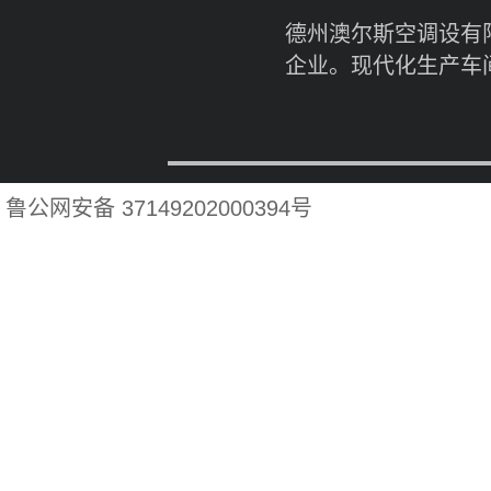
德州澳尔斯空调设有
企业。现代化生产车
鲁公网安备 37149202000394号