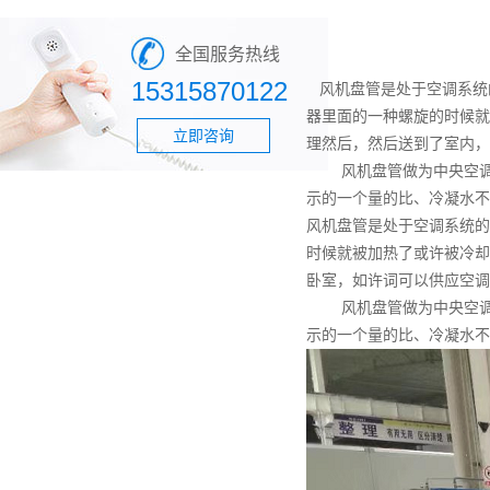
全国服务热线
15315870122
风机盘管是处于空调系统
器里面的一种螺旋的时候就
立即咨询
理然后，然后送到了室内，
风机盘管做为中央空调的
示的一个量的比、冷凝水不
风机盘管是处于空调系统的
时候就被加热了或许被冷却
卧室，如许词可以供应空调
风机盘管做为中央空调的
示的一个量的比、冷凝水不