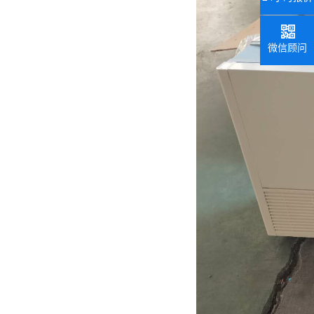
电话
微信顾问