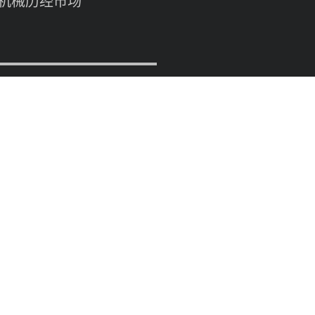
机械历经市场