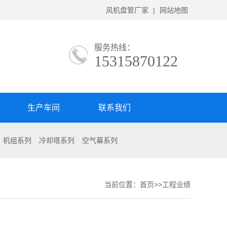
风机盘管厂家
|
网站地图
服务热线：
15315870122
生产车间
联系我们
机组系列
冷却塔系列
空气幕系列
当前位置：
首页
>>
工程业绩