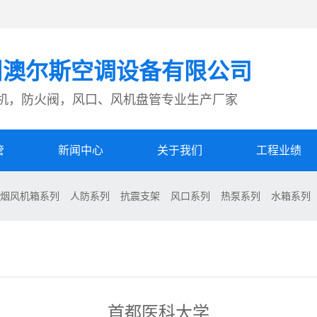
州澳尔斯空调设备有限公司
机，防火阀，风口、风机盘管专业生产厂家
管
新闻中心
关于我们
工程业绩
烟风机箱系列
人防系列
抗震支架
风口系列
热泵系列
水箱系列
首都医科大学