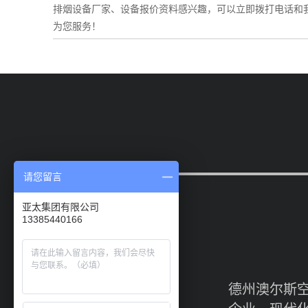
排烟设备厂家、设备报价资料感兴趣，可以立即拨打电话和
为您服务！
请您留言
亚太集团有限公司
13385440166
德州澳尔斯